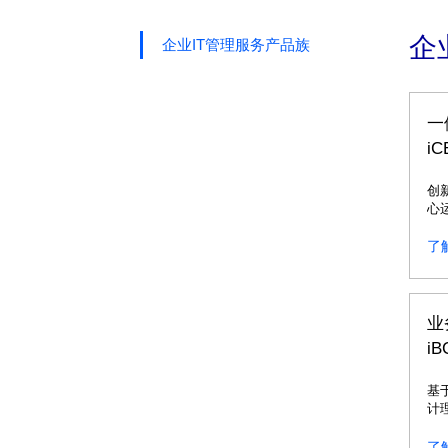
企
企业IT管理服务产品族
一
iC
创
心
集
智
了
业
i
基
计
台
了