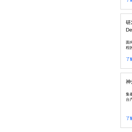
研
De
面
程
了
神
集
台
一
了