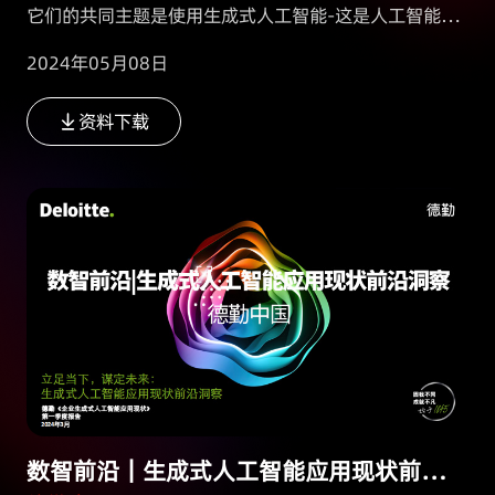
它们的共同主题是使用生成式人工智能-这是人工智能领
域的一次范式转换。当前 的人工智能使用模式检测或遵
2024年05月08日
循规则来帮助分析数据和做出预测，而Transformer架构
的出现则开启了一个新领域：生成式人工智能。 生成式
资料下载
人工智能可以通过创建类似于其所训练的数据的新颖数据
来模仿人类的创造过程，将人工智能从“赋能者”提升为
（潜在的）“协作者”。实际上，artner估计，到2025
年，超过10％的数据将是由人工智能生成的，预示着一
个新时代—人类与（WithTM）机器协作的时代—的到来。
数智前沿｜生成式人工智能应用现状前沿洞察