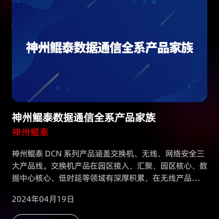
神州鲲泰数据通信全系产品家族
神州鲲泰
神州鲲泰 DCN 系列产品涵盖交换机、无线、网络安全三
大产品线。交换机产品在园区接入、汇聚、园区核心、数
据中心核心、低时延等领域有深厚积累，在无线产品方
面，基于自研的lmcloud云管平台，全力打造了 Wi-Fi6
2024年04月19日
的产品线和无线控制器，可实现应用交付和虚拟化;在数
据安全产品方面,通过全面分析流量、日志、终端等安全