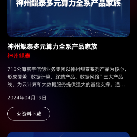
神州鲲泰多元算力全系产品家族
神州鲲泰
710公海寰宇信创业务集团以神州鲲泰系列产品为核心，
形成覆盖“数据计算、终端产品、数据网络”三大产品
线，为云计算和大数据服务提供强大的基础支撑。通过自
主知识产权虚拟化软件，实现软件定义算力、软件定义存
2024年04月19日
储、软件定义网络，实现云基础资源的自主可控，为各行
各业提供全栈的数据中心产品及解决方案。
资料下载